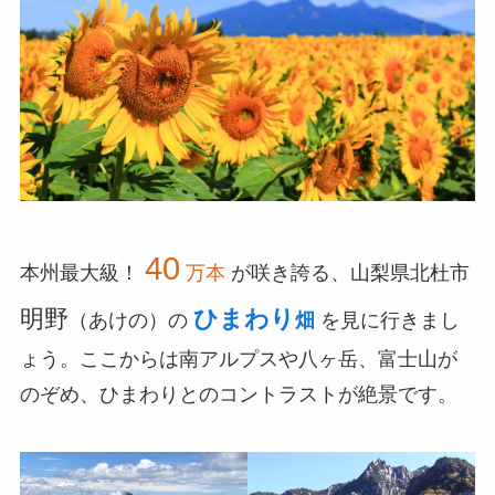
40
本州最大級！
万本
が咲き誇る、山梨県北杜市
明野
ひまわり
（あけの）の
畑
を見に行きまし
ょう。ここからは南アルプスや八ヶ岳、富士山が
のぞめ、ひまわりとのコントラストが絶景です。