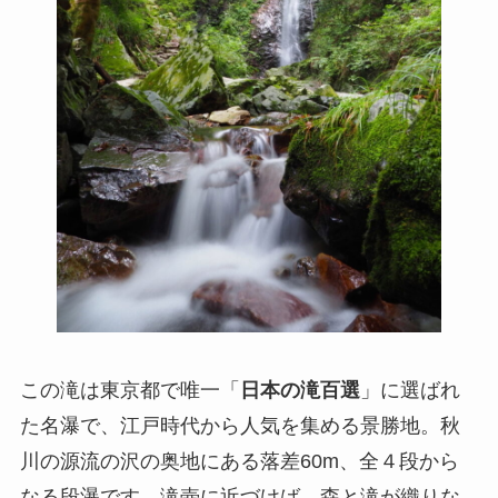
この滝は東京都で唯一「
日本の滝百選
」に選ばれ
た名瀑で、江戸時代から人気を集める景勝地。秋
川の源流の沢の奥地にある落差60m、全４段から
なる段瀑です。滝壺に近づけば、森と滝が織りな