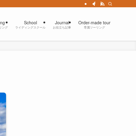
ing
School
Journal
Order-made tour
リング
ライディングスクール
お役立ち記事
専属ツーリング